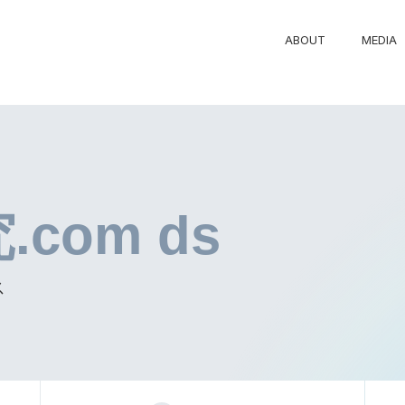
ABOUT
MEDIA
com ds
ス